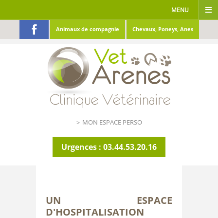
MENU
Animaux de compagnie
Chevaux, Poneys, Anes
ACCUEIL
CLINIQUE
SERVICES
INFOS UTILES
MON ESPACE PERSO
ACTUALITÉS
GALERIES
Urgences : 03.44.53.20.16
RÉFÉRÉ
CONTACT
UN ESPACE
D'HOSPITALISATION