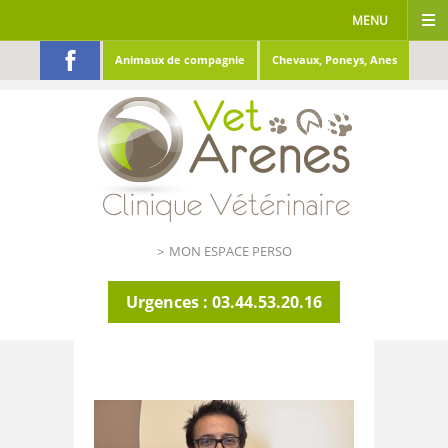
MENU
Animaux de compagnie
Chevaux, Poneys, Anes
ACCUEIL
CLINIQUE
SERVICES
INFOS UTILES
MON ESPACE PERSO
ACTUALITÉS
GALERIES
Urgences : 03.44.53.20.16
RÉFÉRÉ
CONTACT