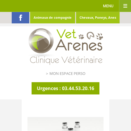
MENU
Animaux de compagnie
Chevaux, Poneys, Anes
ACCUEIL
CLINIQUE
SERVICES
INFOS UTILES
MON ESPACE PERSO
ACTUALITÉS
GALERIES
Urgences : 03.44.53.20.16
RÉFÉRÉ
CONTACT